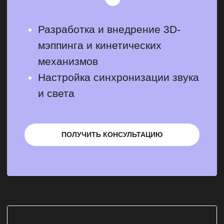
Пакет «ОПТИМАЛЬНЫЙ»
Панорамные экраны, проекции
360°
5D-эффекты, кинетические
элементы
Персонализация опыта
посетителей
ПОЛУЧИТЬ КОНСУЛЬТАЦИЮ
*не включена стоимость
проектирования
**цены, указанные на сайте, носят
информационный характер и не
являются публичной офертой