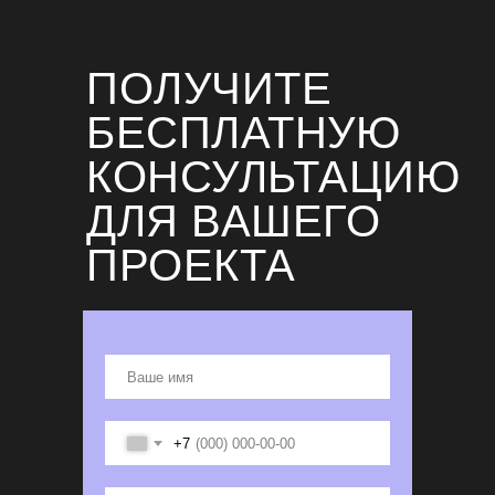
По вопросам трудоустройства:
НR@VISUALS.RU
ПОЛУЧИТЕ
Шоурум: Москва, Дербеневская набережная,
д. 7, стр. 22
БЕСПЛАТНУЮ
КОНСУЛЬТАЦИЮ
ОСТАВИТЬ ЗАЯВКУ НА ПРОЕКТ
ДЛЯ ВАШЕГО
НАПИСАТЬ В TELEGRAM
ПРОЕКТА
ХОЧУ В КОМАНДУ
О НАС
ПРОЕКТЫ
Ваше имя
КОМАНДА
БЛОГ
+7
СМИ О НАС