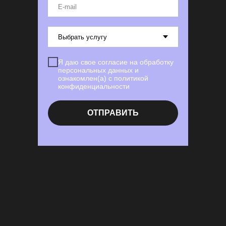
КОНТАКТЫ
E-mail
ПРЕЗЕНТАЦИЯ
ШОУРИЛ
МУЗЕИ ПОД КЛЮЧ
КОРПОРАТИВНЫЕ МУЗЕИ
Я даю свое согласие на обработку
МУЛЬТИМЕДИЙНЫЕ РЕШЕНИЯ
персональных данных и
ознакомлен(а) с политикой
ВЫСТАВОЧНЫЕ ПРОСТРАНСТВА
конфиденциальности
ПРИСОЕДИНЯЙТЕСЬ
ОТПРАВИТЬ
СОГЛАСИЕ НА ОБРАБОТКУ
ПЕРСОНАЛЬНЫХ ДАННЫХ
ПОЛИТИКА КОНФИДЕНЦИАЛЬНОСТИ
© 2011 — 2026 ВИЖУ
ВСЕ ПРАВА ЗАЩИЩЕНЫ