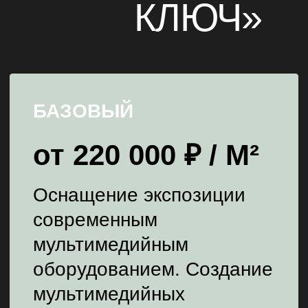
от 220 000 ₽ / М²
Оснащение экспозиции
современным
мультимедийным
оборудованием. Создание
мультимедийных
тематических зон
Производство стандартного
контента (базовые
спецэффекты, стандартный
звук)
Поставка и монтаж
оборудования, архитектурно-
дизайнерское
проектирование
Постпроектная поддержка