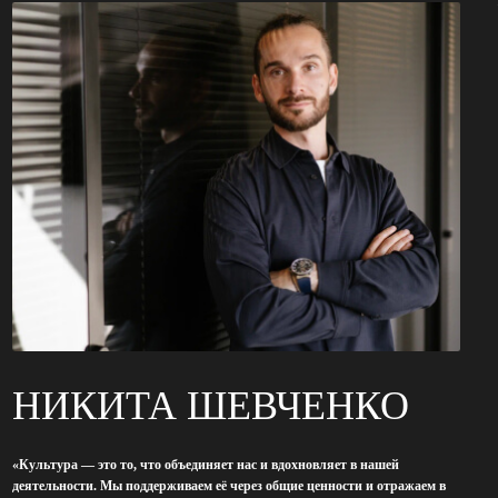
ИКИТА ШЕВЧЕНКО
ИЛЬЯ
ра — это то, что объединяет нас и вдохновляет в нашей
«Мы успешно реали
ности. Мы поддерживаем её через общие ценности и отражаем в
только благодаря с
проекте».
каждого из нас».
КТАХ МЫ СТРЕМИ
ТЬ НАШИ ЦЕННОС