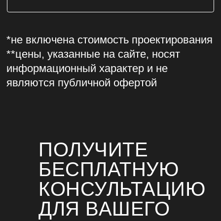
+7 (495) 419-00-75
HELLO@VISUALS.RU
По вопросам сотрудничества и рекламы:
PR@VISUALS.RU
По вопросам трудоустройства:
НR@VISUALS.RU
Шоурум: Москва, Дербеневская набережная,
д. 7, стр. 22
ПОЛУЧИТЕ
ОСТАВИТЬ ЗАЯВКУ НА ПРОЕКТ
БЕСПЛАТНУЮ
НАПИСАТЬ В TELEGRAM
КОНСУЛЬТАЦИЮ
ДЛЯ ВАШЕГО
ХОЧУ В КОМАНДУ