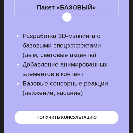
пространство «под ключ»
с полным погружением
Пакет «ОПТИМАЛЬНЫЙ»
Проекции 360°, панорамные
экраны
Сенсорные и аромаэффекты:
объемный звук, брызги воды,
ветер, динамичные платформы
Интерактивные кинетические
элементы (механические
конструкции, реагирующие на
посетителей)
ПОЛУЧИТЬ КОНСУЛЬТАЦИЮ