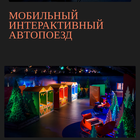
+7 (495) 419-00-75
HELLO@VISUALS.RU
По вопросам сотрудничества и рекламы:
PR@VISUALS.RU
По вопросам трудоустройства:
НR@VISUALS.RU