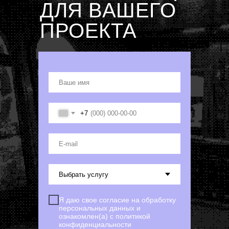
ДЛЯ ВАШЕГО
МУЗЕИ ПОД КЛЮЧ
КОРПОРАТИВНЫЕ МУЗЕИ
ПРОЕКТА
МУЛЬТИМЕДИЙНЫЕ РЕШЕНИЯ
ВЫСТАВОЧНЫЕ ПРОСТРАНСТВА
ПРИСОЕДИНЯЙТЕСЬ
Ваше имя
+7
СОГЛАСИЕ НА ОБРАБОТКУ
ПЕРСОНАЛЬНЫХ ДАННЫХ
E-mail
ПОЛИТИКА КОНФИДЕНЦИАЛЬНОСТИ
Продолжая использовать сайт, вы соглашаетесь на
использование файлов cookie
© 2011 — 2026 ВИЖУ
ВСЕ ПРАВА ЗАЩИЩЕНЫ
ПРИНЯТЬ
EN
Я даю свое согласие на обработку
персональных данных и
ознакомлен(а) с политикой
конфиденциальности