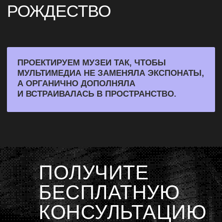
Шоурум: Москва, Дербеневская набережная,
д. 7, стр. 22
ОСТАВИТЬ ЗАЯВКУ НА ПРОЕКТ
НАПИСАТЬ В TELEGRAM
ХОЧУ В КОМАНДУ
О НАС
ПРОЕКТЫ
КОМАНДА
БЛОГ
ПОЛУЧИТЕ
СМИ О НАС
БЕСПЛАТНУЮ
КОНТАКТЫ
КОНСУЛЬТАЦИЮ
ПРЕЗЕНТАЦИЯ
ШОУРИЛ